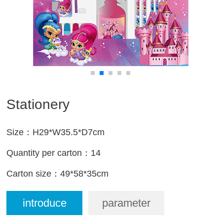
Stationery
Size：H29*W35.5*D7cm
Quantity per carton
：
14
Carton size
：
49*58*35cm
introduce
parameter